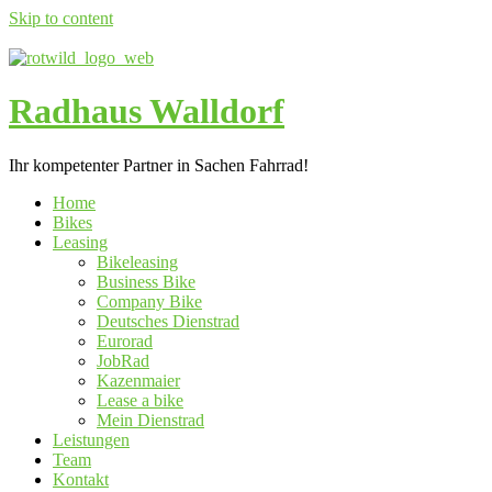
Skip to content
Radhaus Walldorf
Ihr kompetenter Partner in Sachen Fahrrad!
Home
Bikes
Leasing
Bikeleasing
Business Bike
Company Bike
Deutsches Dienstrad
Eurorad
JobRad
Kazenmaier
Lease a bike
Mein Dienstrad
Leistungen
Team
Kontakt