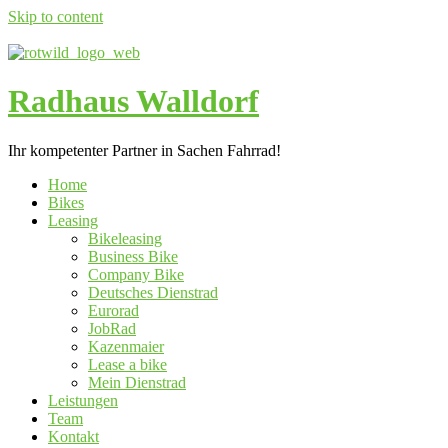
Skip to content
Radhaus Walldorf
Ihr kompetenter Partner in Sachen Fahrrad!
Home
Bikes
Leasing
Bikeleasing
Business Bike
Company Bike
Deutsches Dienstrad
Eurorad
JobRad
Kazenmaier
Lease a bike
Mein Dienstrad
Leistungen
Team
Kontakt