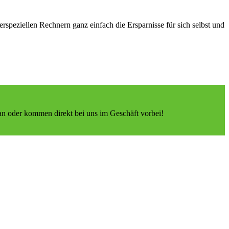
speziellen Rechnern ganz einfach die Ersparnisse für sich selbst und
h an oder kommen direkt bei uns im Geschäft vorbei!