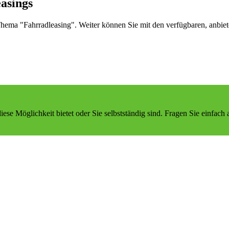
asings
ema "Fahrradleasing". Weiter können Sie mit den verfügbaren, anbieter
iese Möglichkeit bietet oder Sie selbstständig sind. Fragen Sie einfac