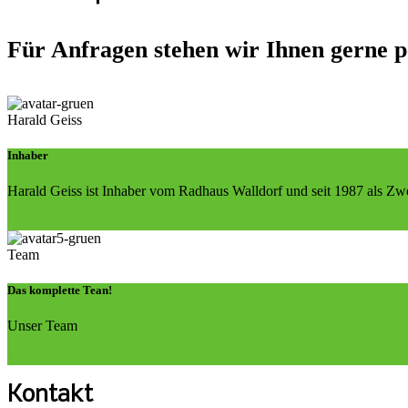
Für Anfragen stehen wir Ihnen gerne p
Harald Geiss
Inhaber
Harald Geiss ist Inhaber vom Radhaus Walldorf und seit 1987 als Zwe
Harald Geiss
Team
Das komplette Tean!
Unser Team
Team
Kontakt